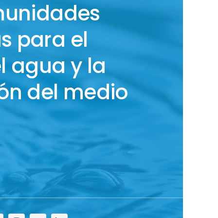
munidades
 para el
l agua y la
ón del medio