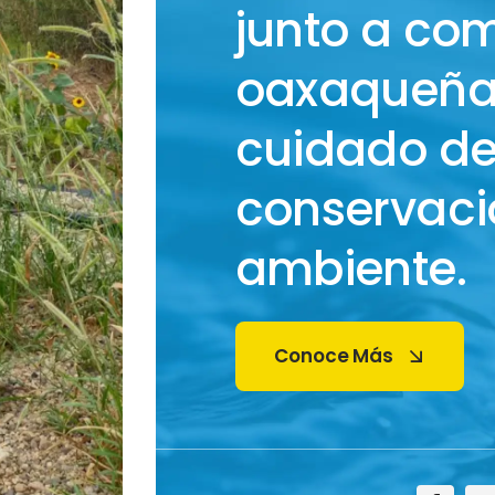
junto a co
oaxaqueñas
cuidado de
conservaci
ambiente.
Conoce Más