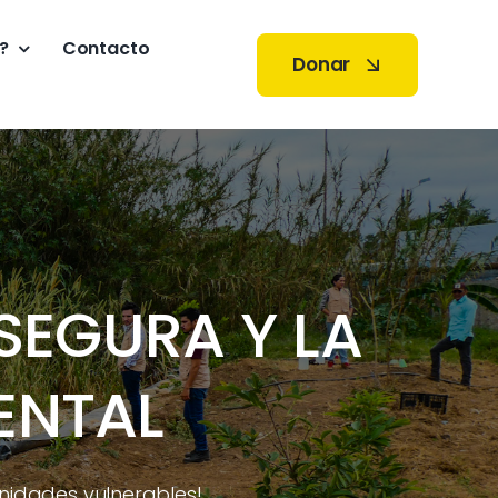
?
Contacto
Donar
SEGURA Y LA
ENTAL
nidades vulnerables!