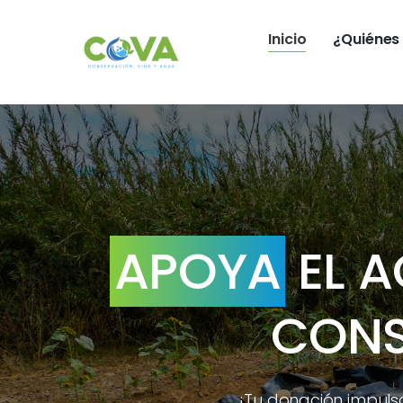
Saltar
al
Inicio
¿Quiénes
contenido
APOYA
EL A
CONS
¡Tu donación impuls