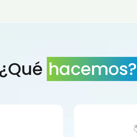
¿Qué
hacemos?