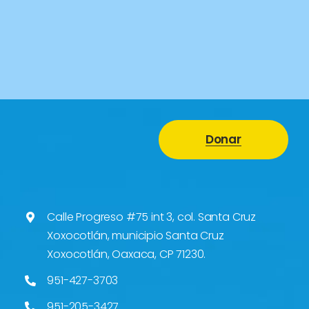
Calle Progreso #75 int 3, col. Santa Cruz
Xoxocotlán, municipio Santa Cruz
Xoxocotlán, Oaxaca, CP 71230.
951-427-3703
951-205-3427
951-923-01-98
contacto@cova.org.mx
Enlaces Rapidos
Inicio