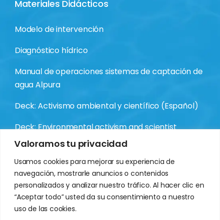
Materiales Didácticos
Modelo de intervención
Diagnóstico hídrico
Manual de operaciones sistemas de captación de
agua Alpura
Deck: Activismo ambiental y científico (Español)
Deck: Environmental activism and scientist
(Inglés)
Valoramos tu privacidad
Usamos cookies para mejorar su experiencia de
navegación, mostrarle anuncios o contenidos
personalizados y analizar nuestro tráfico. Al hacer clic en
“Aceptar todo” usted da su consentimiento a nuestro
uso de las cookies.