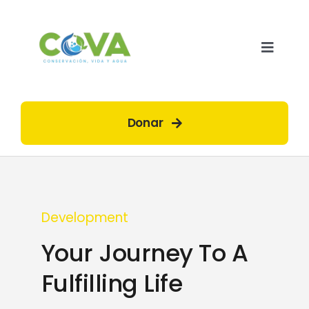
Saltar
al
contenido
Toggle
Naviga
Inicio
Donar
¿Quiénes somos?
¿Qué hacemos?
Development
Your Journey To A
¿Cómo lo hacemos?
Fulfilling Life