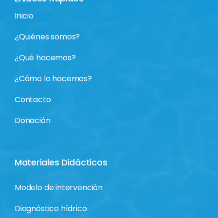
Programas
Inicio
Modelo de intervención
¿Quiénes somos?
Proyectos
Programas
¿Qué hacemos?
Contacto
¿Cómo lo hacemos?
Proyectos
Contacto
Donación
Contacto
Donación
Donación
Materiales Didácticos
Modelo de intervención
Diagnóstico hídrico