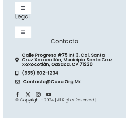
Toggle
Legal
Navigation
Inicio
Toggle
Contacto
¿Quiénes somos?
Navigation
Inicio
Calle Progreso #75 Int 3, Col. Santa
Cruz Xoxocotlán, Municipio Santa Cruz
Nuestra historia
Xoxocotlán, Oaxaca, CP 71230
¿Quiénes somos?
(555) 802-1234
Misión
Contacto@cova.org.mx
Nuestra historia
Visión
© Copyright - 2024 | All Rights Reserved |
Misión
Valores
Visión