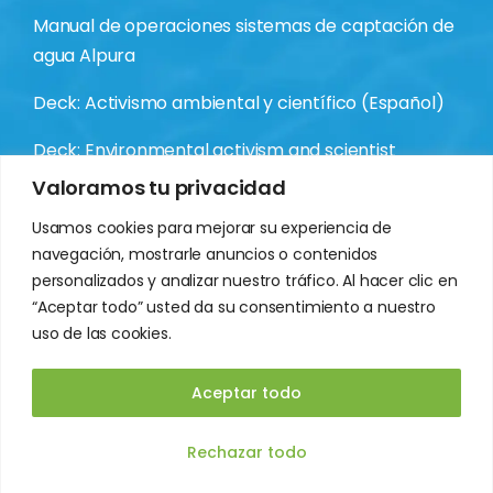
Manual de operaciones sistemas de captación de
agua Alpura
Deck: Activismo ambiental y científico (Español)
Deck: Environmental activism and scientist
(Inglés)
Valoramos tu privacidad
Usamos cookies para mejorar su experiencia de
navegación, mostrarle anuncios o contenidos
personalizados y analizar nuestro tráfico. Al hacer clic en
“Aceptar todo” usted da su consentimiento a nuestro
uso de las cookies.
Aceptar todo
© 2026 - GESTRATEGICO KOVA A.C.
ES
Rechazar todo