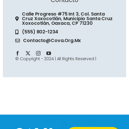
¿Quiénes somos?
Navigation
Inicio
¿Cómo lo hacemos?
Calle Progreso #75 Int 3, Col. Santa
Impacto
Cruz Xoxocotlán, Municipio Santa Cruz
Nuestra historia
Xoxocotlán, Oaxaca, CP 71230
¿Quiénes somos?
Modelo de intervención
(555) 802-1234
¿Cómo lo hacemos?
Misión
Contacto@cova.org.mx
Nuestra historia
Programas
Modelo de intervención
Visión
© Copyright - 2024 | All Rights Reserved |
Misión
Proyectos
Programas
Valores
Visión
Contacto
Proyectos
Consejo directivo
Valores
Donación
Contacto
Equipo
Consejo directivo