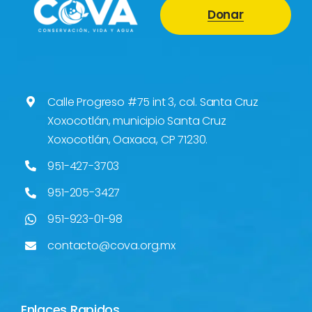
Donación
¿Qué hacemos?
Donar
Equipo
¿Con quiénes trabajamos?
¿Qué hacemos?
Calle Progreso #75 int 3, col. Santa Cruz
¿Dónde trabajamos?
¿Con quiénes trabajamos?
Xoxocotlán, municipio Santa Cruz
Xoxocotlán, Oaxaca, CP 71230.
Reconocimientos
¿Dónde trabajamos?
951-427-3703
951-205-3427
Impacto
Reconocimientos
951-923-01-98
¿Cómo lo hacemos?
contacto@cova.org.mx
Impacto
Modelo de intervención
¿Cómo lo hacemos?
Enlaces Rapidos