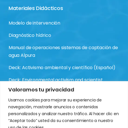
Materiales Didácticos
Modelo de intervención
Diagnóstico hídrico
Manual de operaciones sistemas de captación de
agua Alpura
Deck: Activismo ambiental y científico (Español)
Deck: Environmental activism and scientist
(Inglés)
Valoramos tu privacidad
Usamos cookies para mejorar su experiencia de
navegación, mostrarle anuncios o contenidos
personalizados y analizar nuestro tráfico. Al hacer clic en
“Aceptar todo” usted da su consentimiento a nuestro
uso de las cookies.