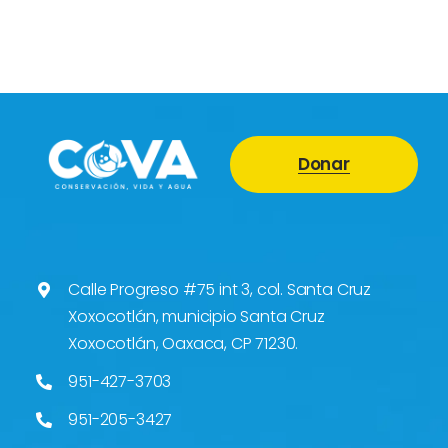
Donar
Calle Progreso #75 int 3, col. Santa Cruz
Xoxocotlán, municipio Santa Cruz
Xoxocotlán, Oaxaca, CP 71230.
951-427-3703
951-205-3427