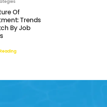
rategies
ture Of
tment: Trends
ch By Job
s
 Reading