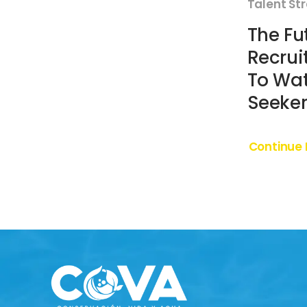
Talent St
The Fu
Recrui
To Wat
Seeker
Continue