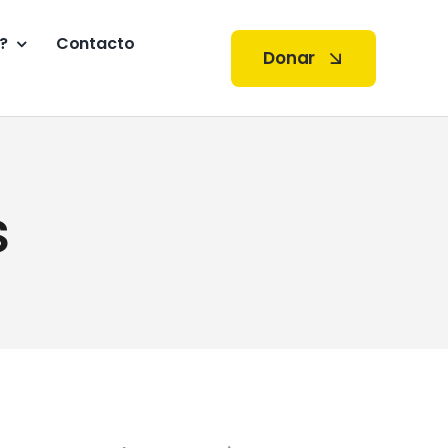
?
Contacto
Donar
s