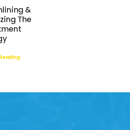
lining &
zing The
tment
gy
 Reading