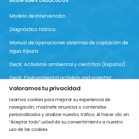
Modelo de intervención
Diagnóstico hídrico
Manual de operaciones sistemas de captación de
agua Alpura
Deck: Activismo ambiental y científico (Español)
Deck: Environmental activism and scientist
(Inglés)
Valoramos tu privacidad
Usamos cookies para mejorar su experiencia de
navegación, mostrarle anuncios o contenidos
personalizados y analizar nuestro tráfico. Al hacer clic en
“Aceptar todo” usted da su consentimiento a nuestro
uso de las cookies.