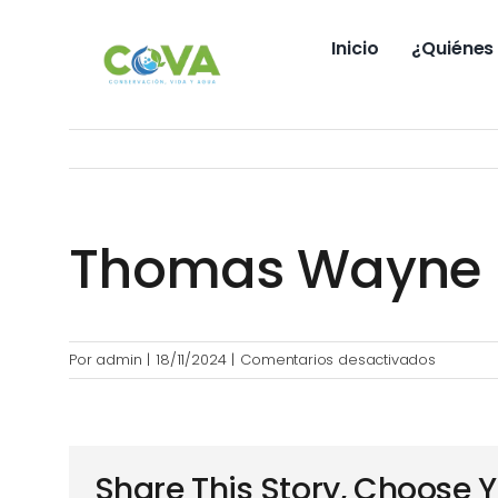
Saltar
al
Inicio
¿Quiénes
contenido
Thomas Wayne
en
Por
admin
|
18/11/2024
|
Comentarios desactivados
Thomas
Wayne
Share This Story, Choose Y