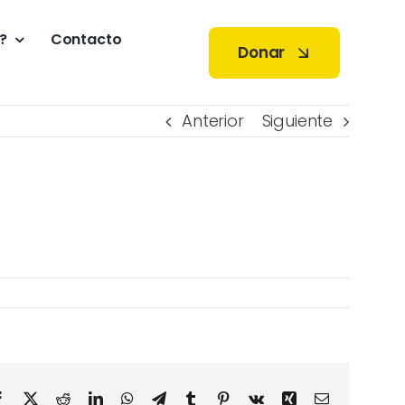
?
Contacto
Donar
Anterior
Siguiente
Facebook
X
Reddit
LinkedIn
WhatsApp
Telegram
Tumblr
Pinterest
Vk
Xing
Correo