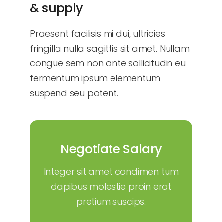
& supply
Praesent facilisis mi dui, ultricies
fringilla nulla sagittis sit amet. Nullam
congue sem non ante sollicitudin eu
fermentum ipsum elementum
suspend seu potent.
Negotiate Salary
negotiate salary
Integer sit amet condimen tum
dapibus molestie proin erat
pretium suscips.
Your Content Goes Here