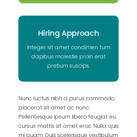
Hiring Approach
hiring approach
Integer sit amet condimen tum
dapibus molestie proin erat
pretium suscips.
Your Content Goes Here
Nunc luctus nibh a purus commodo
placerat sit amet ac nunc.
Pellentesque ipsum libero feugiat eu
cursus mattis sit amet eros. Nulla quis
mi quam. Duis scelerisque vestibulum