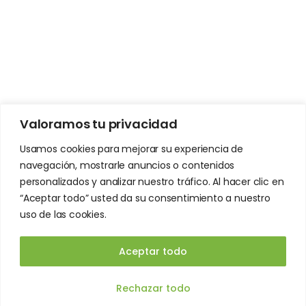
Manual de operaciones sistemas de captación de
agua Alpura
Deck: Activismo ambiental y científico (Español)
Deck: Environmental activism and scientist
(Inglés)
Valoramos tu privacidad
Usamos cookies para mejorar su experiencia de
navegación, mostrarle anuncios o contenidos
personalizados y analizar nuestro tráfico. Al hacer clic en
“Aceptar todo” usted da su consentimiento a nuestro
uso de las cookies.
Aceptar todo
© 2026 - GESTRATEGICO KOVA A.C.
ES
Rechazar todo