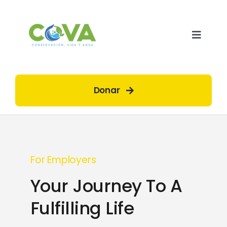
Saltar
al
contenido
Toggle
Naviga
Inicio
Donar
¿Quiénes somos?
¿Qué hacemos?
For Employers
Your Journey To A
¿Cómo lo hacemos?
Fulfilling Life